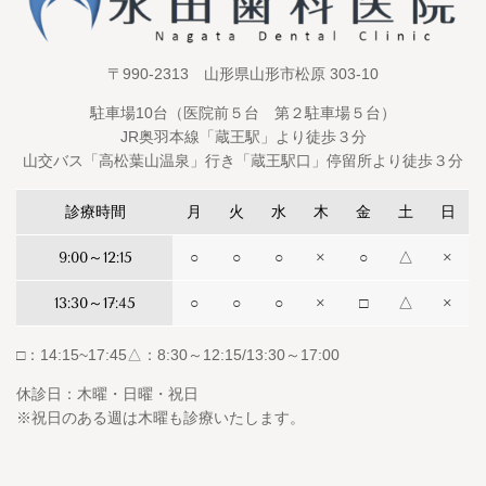
〒990-2313 山形県山形市松原 303-10
駐車場10台（医院前５台 第２駐車場５台）
JR奥羽本線「蔵王駅」より徒歩３分
山交バス「高松葉山温泉」行き「蔵王駅口」停留所より徒歩３分
診療時間
月
火
水
木
金
土
日
9:00～12:15
○
○
○
×
○
△
×
13:30～17:45
○
○
○
×
□
△
×
□：14:15~17:45△：8:30～12:15/13:30～17:00
休診日：木曜・日曜・祝日
※祝日のある週は木曜も診療いたします。