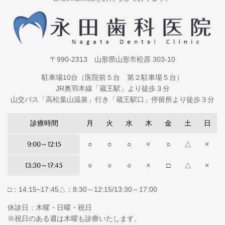
〒990-2313 山形県山形市松原 303-10
駐車場10台（医院前５台 第２駐車場５台）
JR奥羽本線「蔵王駅」より徒歩３分
山交バス「高松葉山温泉」行き「蔵王駅口」停留所より徒歩３分
診療時間
月
火
水
木
金
土
日
9:00～12:15
○
○
○
×
○
△
×
13:30～17:45
○
○
○
×
□
△
×
□：14:15~17:45△：8:30～12:15/13:30～17:00
休診日：木曜・日曜・祝日
※祝日のある週は木曜も診療いたします。